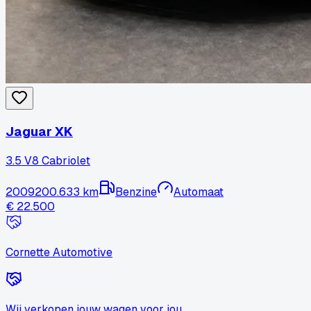
Jaguar
XK
3.5 V8 Cabriolet
2009
200.633 km
Benzine
Automaat
€ 22.500
Cornette
Automotive
Wij verkopen jouw wagen voor jou