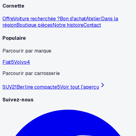
Cornette
Offre
Voiture recherchée ?
Bon d'achat
Atelier
Dans la
région
Boutique pièces
Notre histoire
Contact
Populaire
Parcourir par marque
Fiat
5
Volvo
4
Parcourir par carrosserie
SUV
21
Berline compacte
5
Voir tout l'aperçu
Suivez-nous