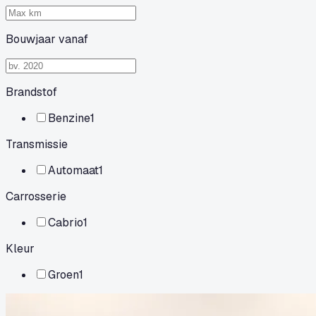
Bouwjaar vanaf
Brandstof
Benzine
1
Transmissie
Automaat
1
Carrosserie
Cabrio
1
Kleur
Groen
1