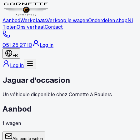
Aanbod
Werkplaats
Verkoop je wagen
Onderdelen shop
Ni
Tjolen
Ons verhaal
Contact
051 25 27 10
Log in
FR
Log in
Jaguar d'occasion
Un véhicule disponible chez Cornette à Roulers
Aanbod
1
wagen
Als eerste weten