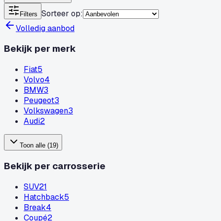
Sorteer op
:
Filters
Volledig aanbod
Bekijk per merk
Fiat
5
Volvo
4
BMW
3
Peugeot
3
Volkswagen
3
Audi
2
Toon alle (19)
Bekijk per carrosserie
SUV
21
Hatchback
5
Break
4
Coupé
2