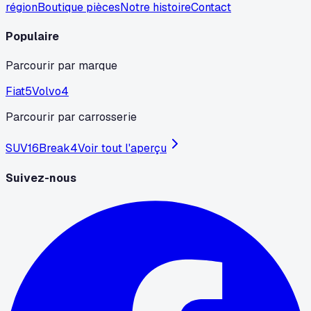
région
Boutique pièces
Notre histoire
Contact
Populaire
Parcourir par marque
Fiat
5
Volvo
4
Parcourir par carrosserie
SUV
16
Break
4
Voir tout l'aperçu
Suivez-nous