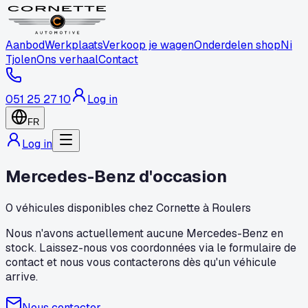
Aanbod
Werkplaats
Verkoop je wagen
Onderdelen shop
Ni
Tjolen
Ons verhaal
Contact
051 25 27 10
Log in
FR
Log in
Mercedes-Benz d'occasion
0 véhicules disponibles chez Cornette à Roulers
Nous n'avons actuellement aucune Mercedes-Benz en
stock. Laissez-nous vos coordonnées via le formulaire de
contact et nous vous contacterons dès qu'un véhicule
arrive.
Nous contacter