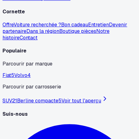
Cornette
Offre
Voiture recherchée ?
Bon cadeau
Entretien
Devenir
partenaire
Dans la région
Boutique pièces
Notre
histoire
Contact
Populaire
Parcourir par marque
Fiat
5
Volvo
4
Parcourir par carrosserie
SUV
21
Berline compacte
5
Voir tout l'aperçu
Suis-nous