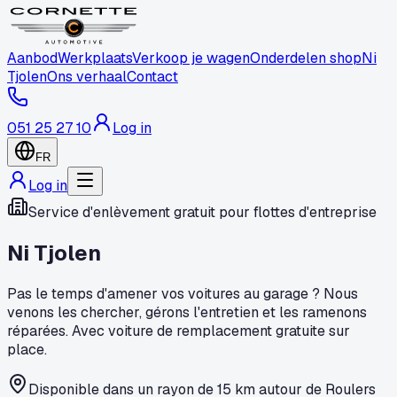
Aanbod
Werkplaats
Verkoop je wagen
Onderdelen shop
Ni
Tjolen
Ons verhaal
Contact
051 25 27 10
Log in
FR
Log in
Service d'enlèvement gratuit pour flottes d'entreprise
Ni Tjolen
Pas le temps d'amener vos voitures au garage ? Nous
venons les chercher, gérons l'entretien et les ramenons
réparées. Avec voiture de remplacement gratuite sur
place.
Disponible dans un rayon de 15 km autour de Roulers