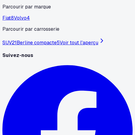
Parcourir par marque
Fiat
8
Volvo
4
Parcourir par carrosserie
SUV
21
Berline compacte
5
Voir tout l'aperçu
Suivez-nous