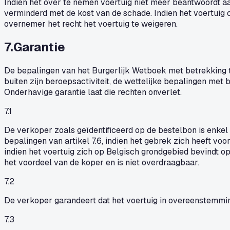
Indien het over te nemen voertuig niet meer beantwoordt aa
verminderd met de kost van de schade. Indien het voertuig o
overnemer het recht het voertuig te weigeren.
7
.
Garantie
De bepalingen van het Burgerlijk Wetboek met betrekking to
buiten zijn beroepsactiviteit, de wettelijke bepalingen me
Onderhavige garantie laat die rechten onverlet.
7.1
De verkoper zoals geïdentificeerd op de bestelbon is enkel
bepalingen van artikel 7.6, indien het gebrek zich heeft v
indien het voertuig zich op Belgisch grondgebied bevindt 
het voordeel van de koper en is niet overdraagbaar.
7.2
De verkoper garandeert dat het voertuig in overeenstemming
7.3