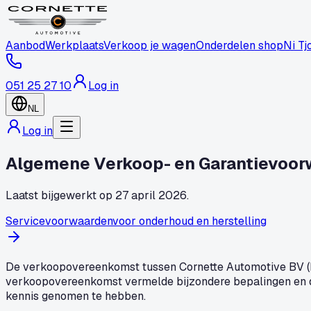
Aanbod
Werkplaats
Verkoop je wagen
Onderdelen shop
Ni Tj
051 25 27 10
Log in
NL
Log in
Algemene Verkoop- en Garantievoor
Laatst bijgewerkt op 27 april 2026.
Servicevoorwaarden
voor onderhoud en herstelling
De verkoopovereenkomst tussen Cornette Automotive BV (hi
verkoopovereenkomst vermelde bijzondere bepalingen en d
kennis genomen te hebben.