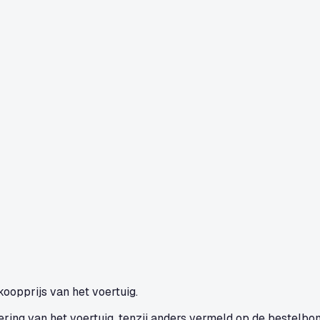
oopprijs van het voertuig.
evering van het voertuig, tenzij anders vermeld op de bestelbon