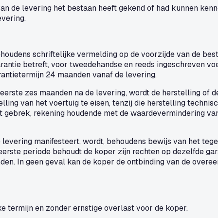
n de levering het bestaan heeft gekend of had kunnen kenne
evering.
houdens schriftelijke vermelding op de voorzijde van de bes
antie betreft, voor tweedehandse en reeds ingeschreven voer
rantietermijn 24 maanden vanaf de levering.
eerste zes maanden na de levering, wordt de herstelling of 
lling van het voertuig te eisen, tenzij die herstelling techni
et gebrek, rekening houdende met de waardevermindering van 
 levering manifesteert, wordt, behoudens bewijs van het teg
 eerste periode behoudt de koper zijn rechten op dezelfde gar
onden. In geen geval kan de koper de ontbinding van de over
e termijn en zonder ernstige overlast voor de koper.