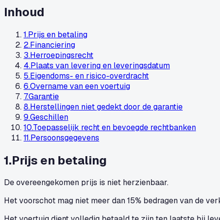
Inhoud
1
.
Prijs en betaling
2
.
Financiering
3
.
Herroepingsrecht
4
.
Plaats van levering en leveringsdatum
5
.
Eigendoms- en risico-overdracht
6
.
Overname van een voertuig
7
.
Garantie
8
.
Herstellingen niet gedekt door de garantie
9
.
Geschillen
10
.
Toepasselijk recht en bevoegde rechtbanken
11
.
Persoonsgegevens
1
.
Prijs en betaling
De overeengekomen prijs is niet herzienbaar.
Het voorschot mag niet meer dan 15% bedragen van de verk
Het voertuig dient volledig betaald te zijn ten laatste bij l