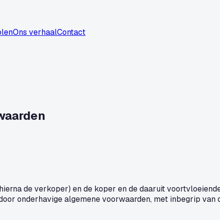
olen
Ons verhaal
Contact
waarden
erna de verkoper) en de koper en de daaruit voortvloeiende
oor onderhavige algemene voorwaarden, met inbegrip van de