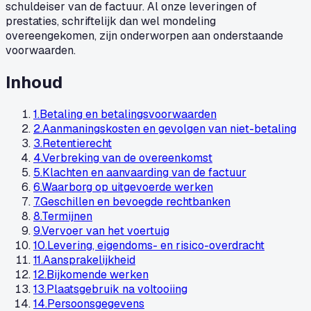
schuldeiser van de factuur. Al onze leveringen of
prestaties, schriftelijk dan wel mondeling
overeengekomen, zijn onderworpen aan onderstaande
voorwaarden.
Inhoud
1
.
Betaling en betalingsvoorwaarden
2
.
Aanmaningskosten en gevolgen van niet-betaling
3
.
Retentierecht
4
.
Verbreking van de overeenkomst
5
.
Klachten en aanvaarding van de factuur
6
.
Waarborg op uitgevoerde werken
7
.
Geschillen en bevoegde rechtbanken
8
.
Termijnen
9
.
Vervoer van het voertuig
10
.
Levering, eigendoms- en risico-overdracht
11
.
Aansprakelijkheid
12
.
Bijkomende werken
13
.
Plaatsgebruik na voltooiing
14
.
Persoonsgegevens