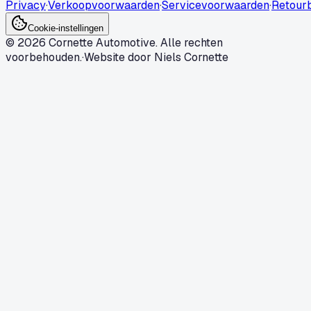
Privacy
·
Verkoopvoorwaarden
·
Servicevoorwaarden
·
Retourb
Cookie-instellingen
© 2026 Cornette Automotive. Alle rechten
voorbehouden.
·
Website door Niels Cornette