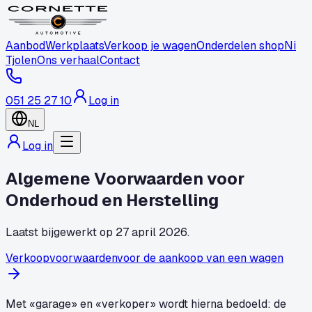
Aanbod
Werkplaats
Verkoop je wagen
Onderdelen shop
Ni
Tjolen
Ons verhaal
Contact
051 25 27 10
Log in
NL
Log in
Algemene Voorwaarden voor
Onderhoud en Herstelling
Laatst bijgewerkt op 27 april 2026.
Verkoopvoorwaarden
voor de aankoop van een wagen
Met «garage» en «verkoper» wordt hierna bedoeld: de