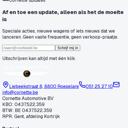
Cornette updates
Af en toe een update, alleen als het de moeite
is
Speciale acties, nieuwe wagens of iets nieuws dat we
lanceren. Geen vaste frequentie, geen verkoop-praatje.
Schrijf mij in
Uitschrijven kan altijd met één klik.
Liebeekstraat 8, 8800 Roeselare
051 25 27 10
info@cornette.be
Cornette Automotive BV
KBO
:
0437.522.359
BTW
:
BE 0437.522.359
RPR
:
Gent, afdeling Kortrijk