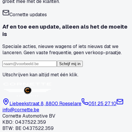
groeit mee met de klanten.
Cornette updates
Af en toe een update, alleen als het de moeite
is
Speciale acties, nieuwe wagens of iets nieuws dat we
lanceren. Geen vaste frequentie, geen verkoop-praatje.
Schrijf mij in
Uitschrijven kan altijd met één klik.
Liebeekstraat 8, 8800 Roeselare
051 25 27 10
info@cornette.be
Cornette Automotive BV
KBO
:
0437.522.359
BTW
:
BE 0437.522.359