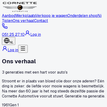
Aanbod
Werkplaats
Verkoop je wagen
Onderdelen shop
Ni
Tjolen
Ons verhaal
Contact
051 25 27 10
Log in
NL
Log in
Ons verhaal
3 generaties met een hart voor auto's
Stroomt er in plaats van bloed olie door onze aderen? Eén
ding is zeker: de liefde voor mooie wagens is besmettelijk.
Na meer dan 60 jaar is het nog steeds dezelfde passie die
Cornette Automotive vooruit stuwt. Generatie na generatie.
1961
Gen 1