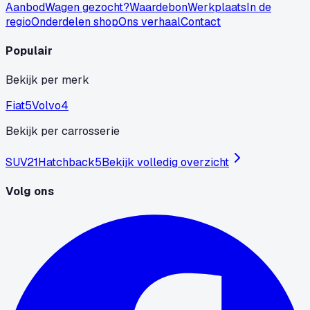
Aanbod
Wagen gezocht?
Waardebon
Werkplaats
In de
regio
Onderdelen shop
Ons verhaal
Contact
Populair
Bekijk per merk
Fiat
5
Volvo
4
Bekijk per carrosserie
SUV
21
Hatchback
5
Bekijk volledig overzicht
Volg ons