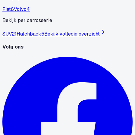
Fiat
8
Volvo
4
Bekijk per carrosserie
SUV
21
Hatchback
5
Bekijk volledig overzicht
Volg ons