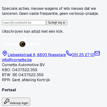
Speciale acties, nieuwe wagens of iets nieuws dat we
lanceren. Geen vaste frequentie, geen verkoop-praatje.
Schrijf mij in
Uitschrijven kan altijd met één klik.
Liebeekstraat 8, 8800 Roeselare
051 25 27 10
info@cornette.be
Cornette Automotive BV
KBO
:
0437.522.359
BTW
:
BE 0437.522.359
RPR
:
Gent, afdeling Kortrijk
Portaal
Verkoop login