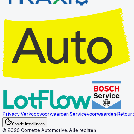
Privacy
·
Verkoopvoorwaarden
·
Servicevoorwaarden
·
Retourb
Cookie-instellingen
© 2026 Cornette Automotive. Alle rechten