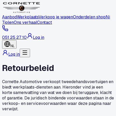
Aanbod
Werkplaats
Verkoop je wagen
Onderdelen shop
Ni
Tjolen
Ons verhaal
Contact
051 25 27 10
Log in
NL
Log in
Retourbeleid
Cornette Automotive verkoopt tweedehandsvoertuigen en
biedt werkplaats-diensten aan. Hieronder vind je een
korte samenvatting van wat we doen bij teruggave, klacht
of garantie. De juridisch bindende voorwaarden staan in de
verkoop- en servicevoorwaarden waar deze pagina naar
verwijst.